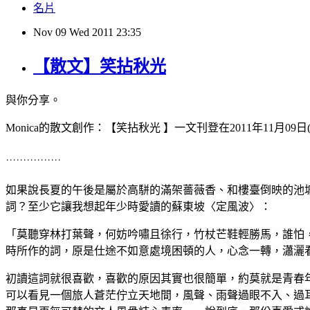
名片
Nov
09
Wed
2011
23:35
【散文】笑拈秋光
與你分享。
Monica
的散文創作：【笑拈秋光
】一文刊登在
2011
年
11
月
09
日
˙˙˙˙˙˙˙˙˙˙˙˙˙˙˙˙
如果說長夏的午後是屬於高駢的滿架薔薇香、和樓臺倒映的池
詞？至少它讓我想起年少時愛讀的蘇東坡〈定風波〉：
「莫聽穿林打葉聲，何妨吟嘯且徐行，竹杖芒鞋輕勝馬，誰怕
時所作的詞，原是仕途不如意處境困頓的人，心念一轉，瀟灑
初讀這詞就很喜歡，喜歡的原因其實也很簡單，約莫就是青春
可以看見一個旅人蒼茫佇立天地間，風聲、雨聲過眼不入、過