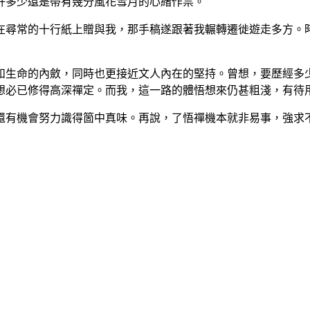
許多少還是帶有幾分風花雪月的心緒作祟。
在尋常的十行紙上贈與我，那手稿遂跟著我輾轉遷徙遊走多方。
和生命的內斂，同時也更接近文人內在的堅持。曾想，要歷經多
想必已修得高深禪定。而我，這一路的體悟想來仍甚粗淺，有待
還有機會努力識得箇中真味。再說，了悟禪機本就非易事，強求