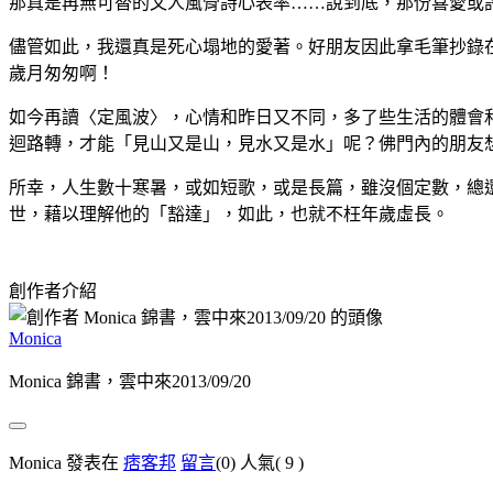
那真是再無可替的文人風骨詩心表率……說到底，那份喜愛或
儘管如此，我還真是死心塌地的愛著。好朋友因此拿毛筆抄錄
歲月匆匆啊！
如今再讀〈定風波〉，心情和昨日又不同，多了些生活的體會
迴路轉，才能「見山又是山，見水又是水」呢？佛門內的朋友
所幸，人生數十寒暑，或如短歌，或是長篇，雖沒個定數，總
世，藉以理解他的「豁達」，如此，也就不枉年歲虛長。
創作者介紹
Monica
Monica 錦書，雲中來2013/09/20
Monica 發表在
痞客邦
留言
(0)
人氣(
9
)