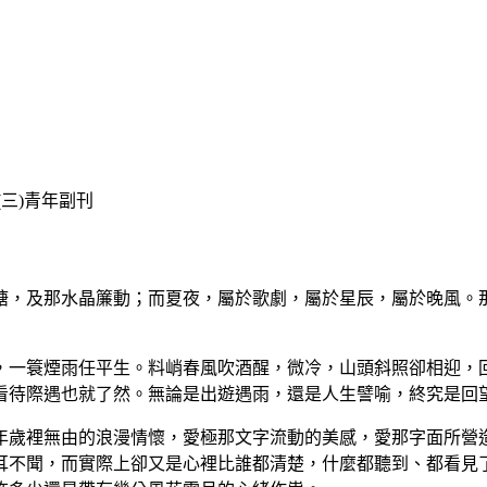
(
三
)
青年副刊
塘，及那水晶簾動；而夏夜，屬於歌劇，屬於星辰，屬於晚風。
，一簑煙雨任平生。料峭春風吹酒醒，微冷，山頭斜照卻相迎，
看待際遇也就了然。無論是出遊遇雨，還是人生譬喻，終究是回
年歲裡無由的浪漫情懷，愛極那文字流動的美感，愛那字面所營
耳不聞，而實際上卻又是心裡比誰都清楚，什麼都聽到、都看見