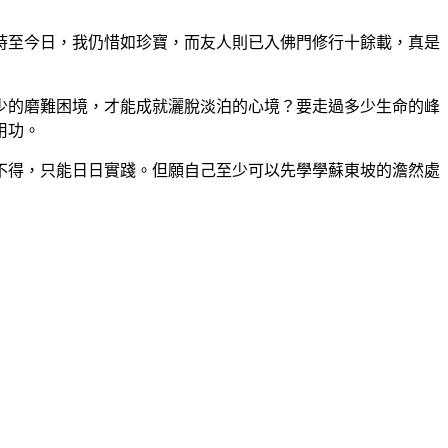
時至今日，我仍惜如珍寶，而友人則已入佛門修行十餘載，真是
少的磨難困境，才能成就灑脫淡泊的心境？要走過多少生命的峰
用功。
不得，只能日日實踐。但願自己至少可以先學學蘇東坡的澹然處