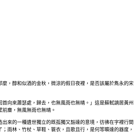
那麼，醇和似酒的金秋，微涼的假日夜裡，是否該屬於雋永的宋
回首向來蕭瑟處，歸去，也無風雨也無晴。」這是蘇軾謫居黃州
望前塵，無風無雨也無晴。
造出來的一種遺世獨立的既孤獨又豁達的意境，彷彿在字裡行間
了；雨林、竹杖、草鞋、簑衣，且歌且行，是何等曠達的器度，