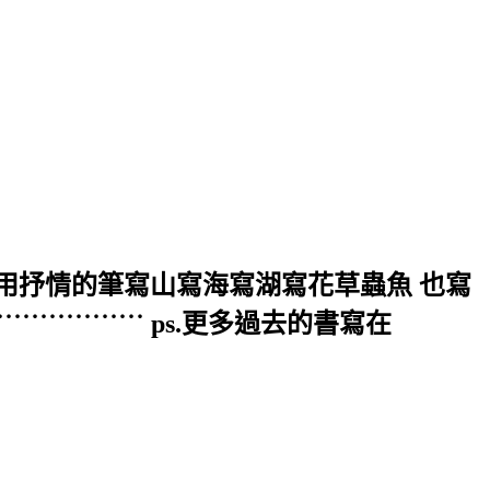
 用抒情的筆寫山寫海寫湖寫花草蟲魚 也寫
˙˙˙˙˙˙˙˙˙˙˙˙˙ ps.更多過去的書寫在