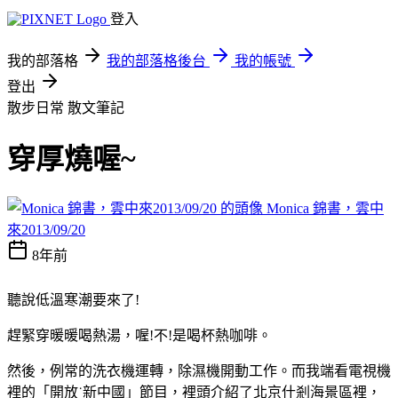
登入
我的部落格
我的部落格後台
我的帳號
登出
散步日常
散文筆記
穿厚燒喔~
Monica 錦書，雲中
來2013/09/20
8年前
聽說低溫寒潮要來了
!
趕緊穿暖暖喝熱湯，喔
!
不
!
是喝杯熱咖啡。
然後，例常的洗衣機運轉，除濕機開動工作。而我端看電視機
裡的「開放˙新中國」節目，裡頭介紹了北京什剎海景區裡，