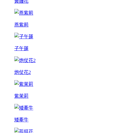
黃鐘花
燕紫荊
子午蓮
炮仗花2
紫茉莉
矮牽牛