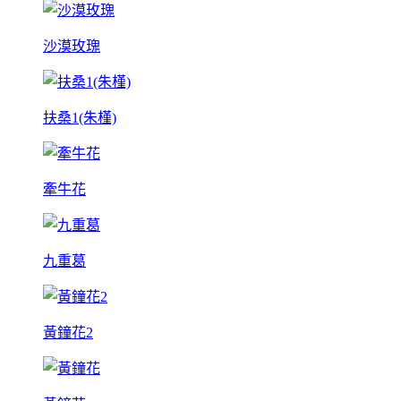
沙漠玫瑰
扶桑1(朱槿)
牽牛花
九重葛
黃鐘花2