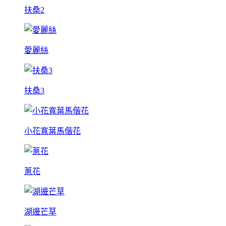
扶桑2
愛麗絲
扶桑3
小花寬葉馬偕花
蔥花
湖邊芒草