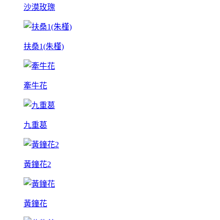
沙漠玫瑰
扶桑1(朱槿)
牽牛花
九重葛
黃鐘花2
黃鐘花