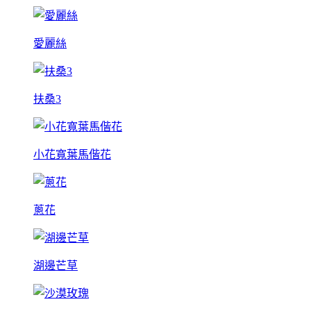
愛麗絲
扶桑3
小花寬葉馬偕花
蔥花
湖邊芒草