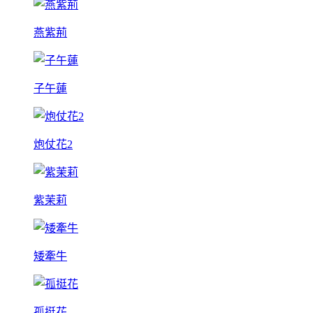
燕紫荊
子午蓮
炮仗花2
紫茉莉
矮牽牛
孤挺花